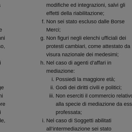
a
modifiche ed integrazioni, salvi gli
effetti della riabilitazione;
Non sei stato escluso dalle Borse
e
Merci;
nni
Non figuri negli elenchi ufficiali dei
so,
protesti cambiari, come attestato da
visura nazionale dei medesimi;
i
Nel caso di agenti d’affari in
mediazione:
Possiedi la maggiore età;
ge
Godi dei diritti civili e politici;
ni
Non eserciti il commercio relativ
bre
alla specie di mediazione da ess
i
professata;
le,
Nel caso di Soggetti abilitati
all’intermediazione sei stato