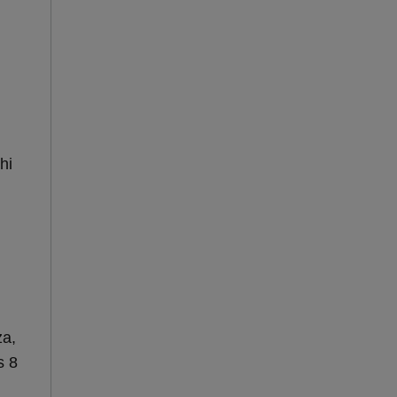
hi
za,
s 8